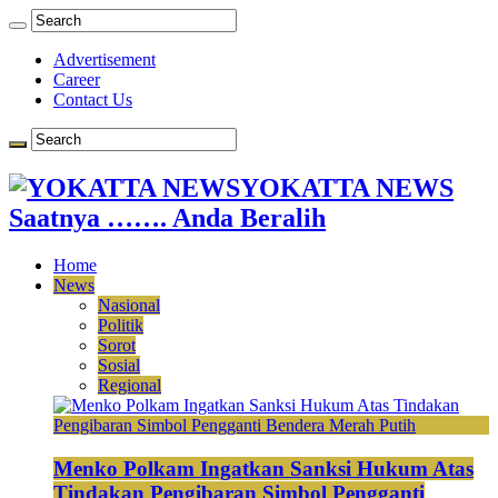
Advertisement
Career
Contact Us
YOKATTA NEWS
Saatnya ……. Anda Beralih
Home
News
Nasional
Politik
Sorot
Sosial
Regional
Menko Polkam Ingatkan Sanksi Hukum Atas
Tindakan Pengibaran Simbol Pengganti